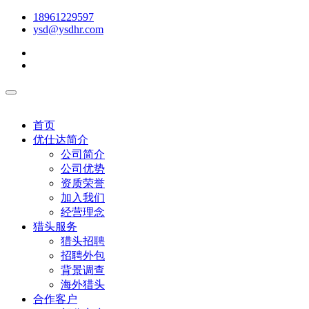
18961229597
ysd@ysdhr.com
首页
优仕达简介
公司简介
公司优势
资质荣誉
加入我们
经营理念
猎头服务
猎头招聘
招聘外包
背景调查
海外猎头
合作客户