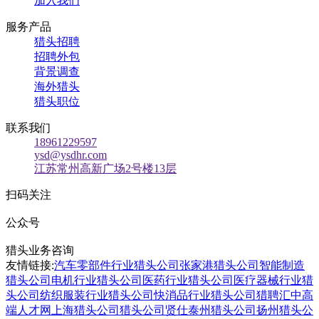
加入我们
服务产品
猎头招聘
招聘外包
背景调查
海外猎头
猎头职位
联系我们
18961229597
ysd@ysdhr.com
江苏常州高新广场2号楼13层
扫码关注
公众号
猎头业务咨询
友情链接:
汽车零部件行业猎头公司
张家港猎头公司
智能制造
猎头公司
电机行业猎头公司
医药行业猎头公司
医疗器械行业猎
头公司
纺织服装行业猎头公司
快消品行业猎头公司
猎聘汇
中高
端人才网
上海猎头公司
猎头公司贤仕
泰州猎头公司
扬州猎头公