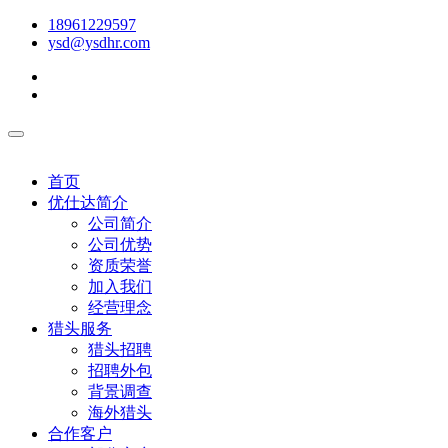
18961229597
ysd@ysdhr.com
首页
优仕达简介
公司简介
公司优势
资质荣誉
加入我们
经营理念
猎头服务
猎头招聘
招聘外包
背景调查
海外猎头
合作客户