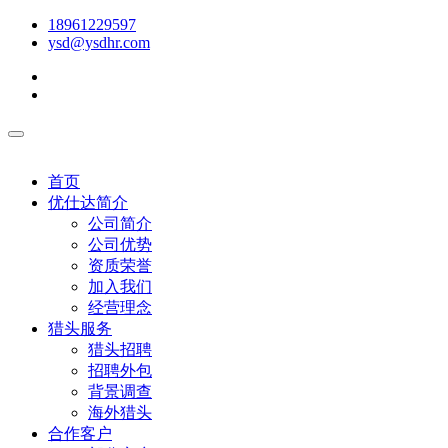
18961229597
ysd@ysdhr.com
首页
优仕达简介
公司简介
公司优势
资质荣誉
加入我们
经营理念
猎头服务
猎头招聘
招聘外包
背景调查
海外猎头
合作客户