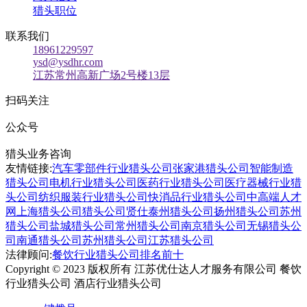
猎头职位
联系我们
18961229597
ysd@ysdhr.com
江苏常州高新广场2号楼13层
扫码关注
公众号
猎头业务咨询
友情链接:
汽车零部件行业猎头公司
张家港猎头公司
智能制造
猎头公司
电机行业猎头公司
医药行业猎头公司
医疗器械行业猎
头公司
纺织服装行业猎头公司
快消品行业猎头公司
中高端人才
网
上海猎头公司
猎头公司贤仕
泰州猎头公司
扬州猎头公司
苏州
猎头公司
盐城猎头公司
常州猎头公司
南京猎头公司
无锡猎头公
司
南通猎头公司
苏州猎头公司
江苏猎头公司
法律顾问:
餐饮行业猎头公司排名前十
Copyright © 2023 版权所有 江苏优仕达人才服务有限公司 餐饮
行业猎头公司 酒店行业猎头公司
苏ICP备09044196号