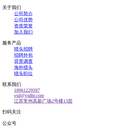
关于我们
公司简介
公司优势
资质荣誉
加入我们
服务产品
猎头招聘
招聘外包
背景调查
海外猎头
猎头职位
联系我们
18961229597
ysd@ysdhr.com
江苏常州高新广场2号楼13层
扫码关注
公众号