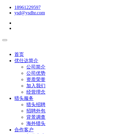
18961229597
ysd@ysdhr.com
首页
优仕达简介
公司简介
公司优势
资质荣誉
加入我们
经营理念
猎头服务
猎头招聘
招聘外包
背景调查
海外猎头
合作客户