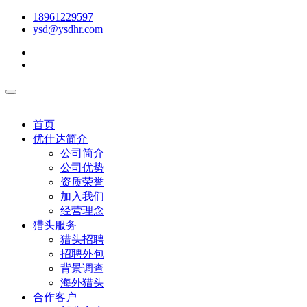
18961229597
ysd@ysdhr.com
首页
优仕达简介
公司简介
公司优势
资质荣誉
加入我们
经营理念
猎头服务
猎头招聘
招聘外包
背景调查
海外猎头
合作客户