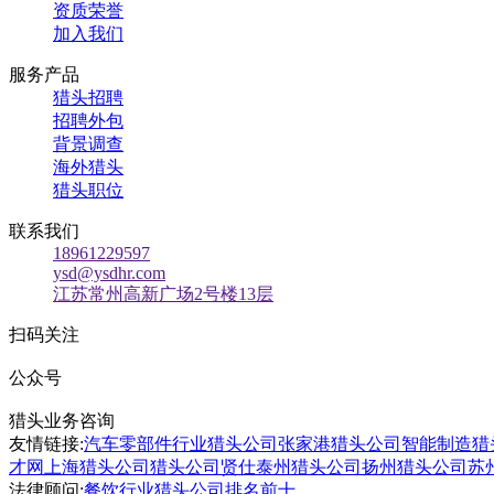
资质荣誉
加入我们
服务产品
猎头招聘
招聘外包
背景调查
海外猎头
猎头职位
联系我们
18961229597
ysd@ysdhr.com
江苏常州高新广场2号楼13层
扫码关注
公众号
猎头业务咨询
友情链接:
汽车零部件行业猎头公司
张家港猎头公司
智能制造猎
才网
上海猎头公司
猎头公司贤仕
泰州猎头公司
扬州猎头公司
苏
法律顾问:
餐饮行业猎头公司排名前十