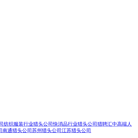
司
纺织服装行业猎头公司
快消品行业猎头公司
猎聘汇
中高端人
司
南通猎头公司
苏州猎头公司
江苏猎头公司