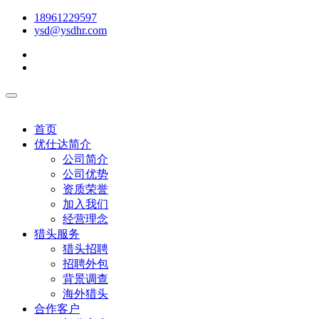
18961229597
ysd@ysdhr.com
首页
优仕达简介
公司简介
公司优势
资质荣誉
加入我们
经营理念
猎头服务
猎头招聘
招聘外包
背景调查
海外猎头
合作客户