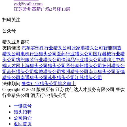
ysd@ysdhr.com
江苏常州高新广场2号楼13层
扫码关注
公众号
猎头业务咨询
友情链接:
汽车零部件行业猎头公司
张家港猎头公司
智能制造
猎头公司
电机行业猎头公司
医药行业猎头公司
医疗器械行业猎
头公司
纺织服装行业猎头公司
快消品行业猎头公司
猎聘汇
中高
端人才网
上海猎头公司
猎头公司贤仕
泰州猎头公司
扬州猎头公
司
苏州猎头公司
盐城猎头公司
常州猎头公司
南京猎头公司
无锡
猎头公司
南通猎头公司
苏州猎头公司
江苏猎头公司
法律顾问:
餐饮行业猎头公司排名前十
Copyright © 2023 版权所有 江苏优仕达人才服务有限公司 餐饮
行业猎头公司 酒店行业猎头公司
苏ICP备09044196号
一键拨号
猎头招聘
公司简介
返回首页