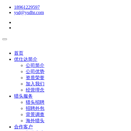
18961229597
ysd@ysdhr.com
首页
优仕达简介
公司简介
公司优势
资质荣誉
加入我们
经营理念
猎头服务
猎头招聘
招聘外包
背景调查
海外猎头
合作客户