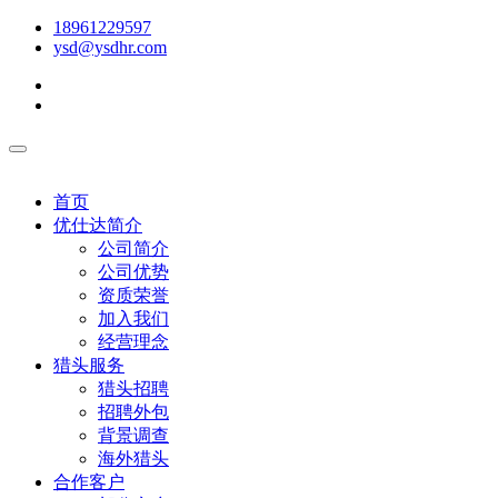
18961229597
ysd@ysdhr.com
首页
优仕达简介
公司简介
公司优势
资质荣誉
加入我们
经营理念
猎头服务
猎头招聘
招聘外包
背景调查
海外猎头
合作客户