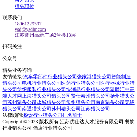
猎头职位
联系我们
18961229597
ysd@ysdhr.com
江苏常州高新广场2号楼13层
扫码关注
公众号
猎头业务咨询
友情链接:
汽车零部件行业猎头公司
张家港猎头公司
智能制造
猎头公司
电机行业猎头公司
医药行业猎头公司
医疗器械行业猎
头公司
纺织服装行业猎头公司
快消品行业猎头公司
猎聘汇
中高
端人才网
上海猎头公司
猎头公司贤仕
泰州猎头公司
扬州猎头公
司
苏州猎头公司
盐城猎头公司
常州猎头公司
南京猎头公司
无锡
猎头公司
南通猎头公司
苏州猎头公司
江苏猎头公司
法律顾问:
餐饮行业猎头公司排名前十
Copyright © 2023 版权所有 江苏优仕达人才服务有限公司 餐饮
行业猎头公司 酒店行业猎头公司
苏ICP备09044196号