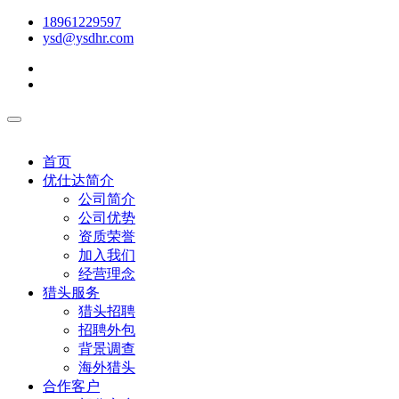
18961229597
ysd@ysdhr.com
首页
优仕达简介
公司简介
公司优势
资质荣誉
加入我们
经营理念
猎头服务
猎头招聘
招聘外包
背景调查
海外猎头
合作客户